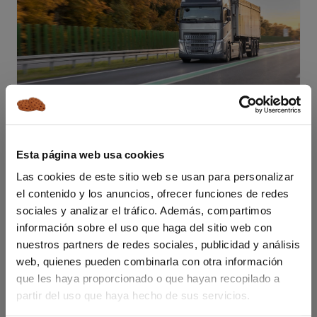
VENTAJAS DE IMPORTAR UN CAMIÓN DE
ALEMANIA
Esta página web usa cookies
Las cookies de este sitio web se usan para personalizar
Ahora que ya sabes cómo adquirir un camión en
el contenido y los anuncios, ofrecer funciones de redes
Alemania, vamos a valorar las principales ventajas de
sociales y analizar el tráfico. Además, compartimos
importar un camión de Alemania son las siguientes:
información sobre el uso que haga del sitio web con
Mayor variedad de modelos: en Alemania
nuestros partners de redes sociales, publicidad y análisis
puedes encontrar una mayor variedad de
web, quienes pueden combinarla con otra información
modelos de camiones, con más extras,
que les haya proporcionado o que hayan recopilado a
equipamiento, etc. que en España.
partir del uso que haya hecho de sus servicios.
Precio: el
precio de un camión
de la misma