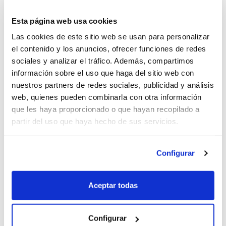
Mahindra es una marca india que lleva muy pocos
Esta página web usa cookies
años en España.
Las cookies de este sitio web se usan para personalizar
El único modelo que tienen disponible en el mercado
el contenido y los anuncios, ofrecer funciones de redes
nacional es el KUV100 NXT, un mini SUV de 3,7 metros.
sociales y analizar el tráfico. Además, compartimos
información sobre el uso que haga del sitio web con
nuestros partners de redes sociales, publicidad y análisis
web, quienes pueden combinarla con otra información
que les haya proporcionado o que hayan recopilado a
partir del uso que haya hecho de sus servicios.
Configurar
Aceptar todas
Fuente: ElMotor
Configurar