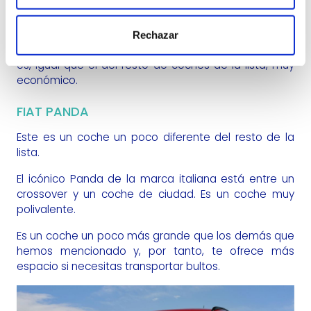
Solo hay una versión del KUV100 NXT, con un precio de
13.506€.
Rechazar
Su motor de gasolina dispone de 87cv y su consumo
es, igual que el del resto de coches de la lista, muy
económico.
FIAT PANDA
Este es un coche un poco diferente del resto de la
lista.
El icónico Panda de la marca italiana está entre un
crossover y un coche de ciudad. Es un coche muy
polivalente.
Es un coche un poco más grande que los demás que
hemos mencionado y, por tanto, te ofrece más
espacio si necesitas transportar bultos.