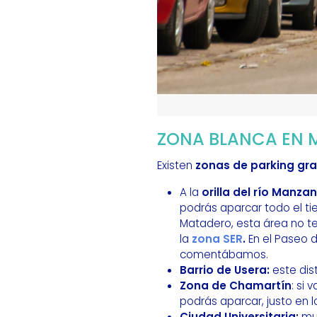
ZONA BLANCA EN 
Existen
zonas de parking gra
A la
orilla del río Manza
podrás aparcar todo el ti
Matadero, esta área no te
la
zona SER
.
En el Paseo d
comentábamos.
Barrio de Usera:
este dis
Zona de Chamartín
: si
podrás aparcar, justo en 
Ciudad Universitaria:
mu