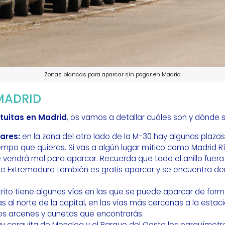
Zonas blancas para aparcar sin pagar en Madrid
MADRID
tuitas en Madrid
, os vamos a detallar cuáles son y dónde 
nares:
en la zona del otro lado de la M-30 hay algunas plaza
empo que quieras. Si vas a algún lugar mítico como Madrid
 vendrá mal para aparcar. Recuerda que todo el anillo fuera
e Extremadura también es gratis aparcar y se encuentra den
trito tiene algunas vías en las que se puede aparcar de form
 vas al norte de la capital, en las vías más cercanas a la est
los arcenes y cunetas que encontrarás.
y cerquita de Moncloa y el Parque del Oeste los parquímetros