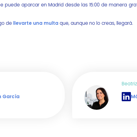
o se puede aparcar en Madrid desde las 15:00 de manera gra
sgo de
llevarte una multa
que, aunque no lo creas, llegará.
Beatri
n García
Má
 Adrián García
Perfil