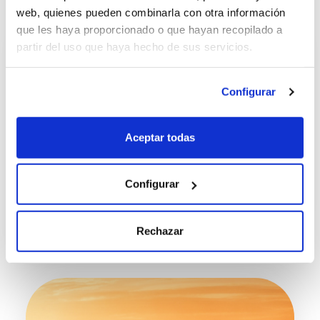
web, quienes pueden combinarla con otra información
que les haya proporcionado o que hayan recopilado a
partir del uso que haya hecho de sus servicios.
Configurar
Aceptar todas
NOTICIA
CARTA VERDE DEL COCHE: QUÉ ES, CÓMO
Configurar
SOLICITARLA Y DÓNDE SE NECESITA
22/07/2026
Rechazar