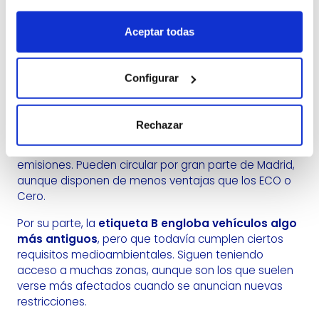
grupo aparecen muchos híbridos convencionales,
vehículos propulsados por gas y determinados
Aceptar todas
híbridos enchufables. También cuentan con
condiciones bastante buenas para moverse por la
ciudad.
Configurar
La
etiqueta C corresponde normalmente a
vehículos gasolina matriculados en años
Rechazar
relativamente recientes
y a determinados diésel
que cumplen estándares más modernos de
emisiones. Pueden circular por gran parte de Madrid,
aunque disponen de menos ventajas que los ECO o
Cero.
Por su parte, la
etiqueta B engloba vehículos algo
más antiguos
, pero que todavía cumplen ciertos
requisitos medioambientales. Siguen teniendo
acceso a muchas zonas, aunque son los que suelen
verse más afectados cuando se anuncian nuevas
restricciones.