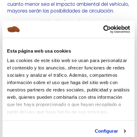
cuanto menor sea el impacto ambiental del vehículo,
mayores serán las posibilidades de circulación.
Así que no te olvides de revisar la etiqueta de tu
coche y sus condiciones.
DISTINTIVO AMBIENTAL DGT: CERO, ECO, C,
Esta página web usa cookies
B Y VEHÍCULOS SIN ETIQUETA
Las cookies de este sitio web se usan para personalizar
La DGT clasifica los vehículos según su
nivel de
el contenido y los anuncios, ofrecer funciones de redes
emisiones mediante diferentes etiquetas
sociales y analizar el tráfico. Además, compartimos
ambientales
.
información sobre el uso que haga del sitio web con
nuestros partners de redes sociales, publicidad y análisis
La categoría más favorable es la
etiqueta Cero
Emisiones
. Son los vehículos eléctricos puros,
web, quienes pueden combinarla con otra información
algunos híbridos enchufables y modelos impulsados
que les haya proporcionado o que hayan recopilado a
por tecnologías de cero emisiones. Son los que
partir del uso que haya hecho de sus servicios.
disfrutan de mayores ventajas de circulación y
estacionamiento.
Configurar
Le siguen los
vehículos con etiqueta ECO
. En este