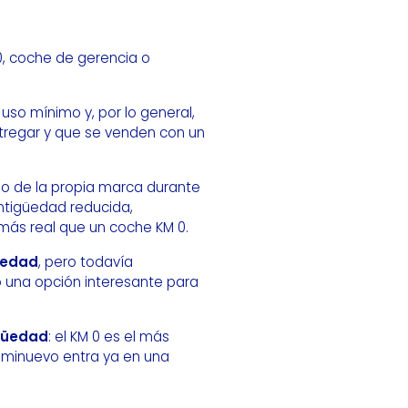
0, coche de gerencia o
 uso mínimo y, por lo general,
tregar y que se venden con un
o o de la propia marca durante
antigüedad reducida,
más real que un coche KM 0.
üedad
, pero todavía
o una opción interesante para
igüedad
: el KM 0 es el más
seminuevo entra ya en una