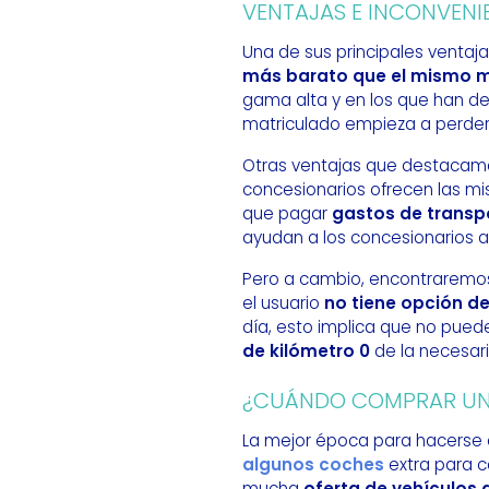
VENTAJAS E INCONVENI
Una de sus principales ventaja
más barato que el mismo 
gama alta y en los que han de
matriculado empieza a perder 
Otras ventajas que destacamos
concesionarios ofrecen las mi
que pagar
gastos de transp
ayudan a los concesionarios a
Pero a cambio, encontraremos 
el usuario
no tiene opción de
día, esto implica que no puede
de kilómetro 0
de la necesar
¿CUÁNDO COMPRAR UN 
La mejor época para hacerse c
algunos coches
extra para c
mucha
oferta de vehículos 