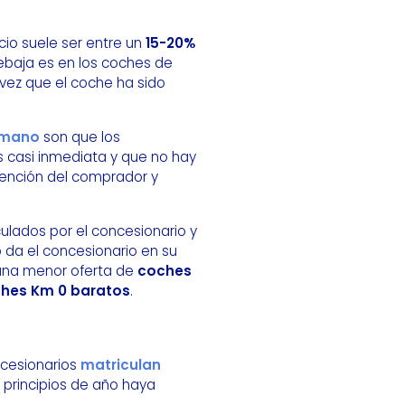
ecio suele ser entre un
15-20%
ebaja es en los coches de
vez que el coche ha sido
 mano
son que los
s casi inmediata y que no hay
atención del comprador y
ulados por el concesionario y
lo da el concesionario en su
e una menor oferta de
coches
hes Km 0 baratos
.
ncesionarios
matriculan
 principios de año haya