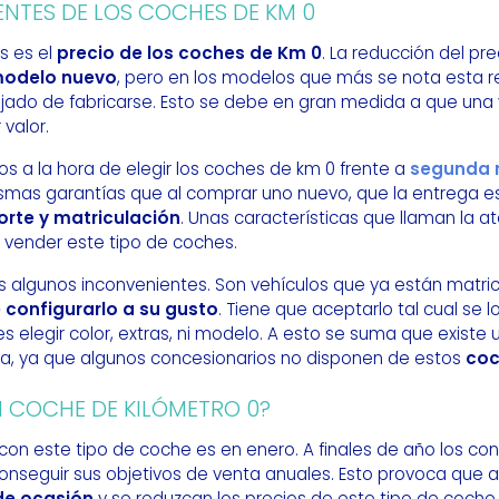
ENTES DE LOS COCHES DE KM 0
s es el
precio de los coches de Km 0
. La reducción del pr
modelo nuevo
, pero en los modelos que más se nota esta r
jado de fabricarse. Esto se debe en gran medida a que una 
valor.
 a la hora de elegir los coches de km 0 frente a
segunda
smas garantías que al comprar uno nuevo, que la entrega e
orte y matriculación
. Unas características que llaman la 
 vender este tipo de coches.
algunos inconvenientes. Son vehículos que ya están matric
 configurarlo a su gusto
. Tiene que aceptarlo tal cual se 
s elegir color, extras, ni modelo. A esto se suma que exist
ia, ya que algunos concesionarios no disponen de estos
coc
COCHE DE KILÓMETRO 0?
on este tipo de coche es en enero. A finales de año los co
onseguir sus objetivos de venta anuales. Esto provoca que a
de ocasión
y se reduzcan los precios de este tipo de coche.