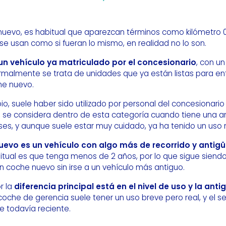
nuevo, es habitual que aparezcan términos como kilómetro 
e usan como si fueran lo mismo, en realidad no lo son.
un vehículo ya matriculado por el concesionario
, con un
rmalmente se trata de unidades que ya están listas para en
he nuevo.
o, suele haber sido utilizado por personal del concesionari
l, se considera dentro de esta categoría cuando tiene una 
es, y aunque suele estar muy cuidado, ya ha tenido un uso 
evo es un vehículo con algo más de recorrido y antig
bitual es que tenga menos de 2 años, por lo que sigue siend
n coche nuevo sin irse a un vehículo más antiguo.
r la
diferencia principal está en el nivel de uso y la ant
coche de gerencia suele tener un uso breve pero real, y el 
e todavía reciente.