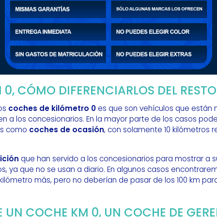
 0, CÓMO DIFERENCIARLOS DEL RESTO
los
coches de kilómetro 0
es que son vehículos que están 
cen a los concesionarios. En la mayor parte de los casos p
dos como
coches de ocasión
, con solamente 10 kilómetros r
ición
que han servido a los concesionarios para mostrar a su
s, ya que no se usan a diario. En algunos casos encontrar
kilómetro más, pero no deberían de pasar de los 100 km pa
E UN COCHE KM 0, UN COCHE DE GERE