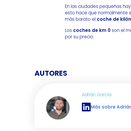
En las ciudades pequeñas hay 
esto hace que normalmente se
más barato el
coche de kiló
Los
coches de km 0
son el m
por su precio.
AUTORES
Adrián García
Más sobre Adriá
Perfil de LinkedIn de