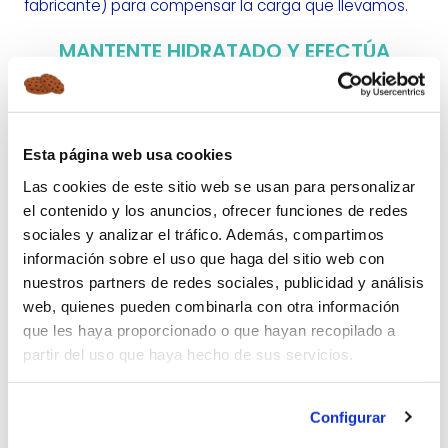
fabricante) para compensar la carga que llevamos.
MANTENTE HIDRATADO Y EFECTÚA
PARADAS
Cuando hagamos un
viaje largo
se recomienda
tener agua siempre a mano ya que estar hidratados
Esta página web usa cookies
reduce considerablemente la fatiga al volante.
Las cookies de este sitio web se usan para personalizar
Además,
cada 2 horas al volante
se recomienda
hacer una parada
para estirar las piernas y
el contenido y los anuncios, ofrecer funciones de redes
descansar la mente. Siguiendo estas pautas, se hará
sociales y analizar el tráfico. Además, compartimos
más fácil y llevadero nuestro viaje.
información sobre el uso que haga del sitio web con
nuestros partners de redes sociales, publicidad y análisis
REVISAR QUE LOS FRENOS FUNCIONEN
web, quienes pueden combinarla con otra información
que les haya proporcionado o que hayan recopilado a
PERFECTAMENTE
partir del uso que haya hecho de sus servicios.
Por último, pero no menos importante, es de vital
importancia comprobar que nuestro frenos funcionen
correctamente ya que es peligroso afrontar un viaje
Configurar
si los frenos de tu vehículo no están funcionando al