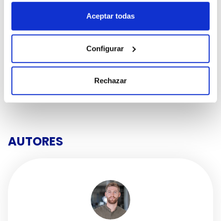
100%.
Revisa las pastillas
de frenos y si ves que algo
Aceptar todas
falla, tendrás que acercarte al
taller más cercano
para que te las cambien.
Después de estos consejos, esperamos que sepáis
Configurar
aplicarlos para preparar vuestro vehículo para el
verano y así podáis disfrutar al máximo de vuestras
vacaciones sin ningún problema al volante.
Rechazar
AUTORES