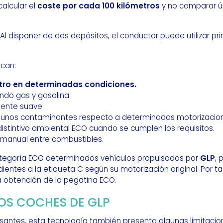
alcular el
coste por cada 100 kilómetros
y no comparar ú
Al disponer de dos depósitos, el conductor puede utilizar pr
acan:
tro en determinadas condiciones.
do gas y gasolina.
ente suave.
gunos contaminantes respecto a determinadas motorizacion
distintivo ambiental ECO cuando se cumplen los requisitos.
 manual entre combustibles.
categoría ECO determinados vehículos propulsados por
GLP
, 
dientes a la etiqueta C según su motorización original. Por t
 obtención de la pegatina ECO.
OS COCHES DE GLP
santes, esta tecnología también presenta algunas limitacio