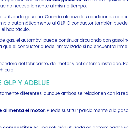
que no necesariamente al mismo tiempo.
a utilizando gasolina. Cuando alcanza las condiciones ade
cambia automáticamente al
GLP
. El conductor también puede
el habitáculo.
e gas, el automóvil puede continuar circulando con gasolin
a que el conductor quede inmovilizado si no encuentra inm
nderá del fabricante, del motor y del sistema instalado. Por
hículo.
E GLP Y ADBLUE
mente diferentes, aunque ambos se relacionen con la red
e alimenta el motor
. Puede sustituir parcialmente a la gas
n combustible
. Es una solución utilizada en determinados 