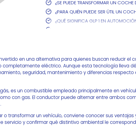
¿SE PUEDE TRANSFORMAR UN COCHE 
¿PARA QUIÉN PUEDE SER ÚTIL UN COCH
¿QUÉ SIGNIFICA GLP 1 EN AUTOMOCIÓ
¿MERECE LA PENA COMPRAR UN COCH
vertido en una alternativa para quienes buscan reducir el 
lo completamente eléctrico. Aunque esta tecnología lleva dé
namiento, seguridad, mantenimiento y diferencias respecto
s, es un combustible empleado principalmente en vehícul
como con gas. El conductor puede alternar entre ambos comb
.
 o transformar un vehículo, conviene conocer sus ventajas y
e servicio y confirmar qué distintivo ambiental le correspond