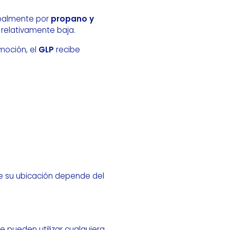
ipalmente por
propano y
relativamente baja.
moción, el
GLP
recibe
ue su ubicación depende del
que pueden utilizar cualquiera