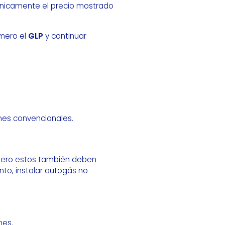
nicamente el precio mostrado
imero el
GLP
y continuar
es convencionales.
pero estos también deben
anto, instalar autogás no
nes.