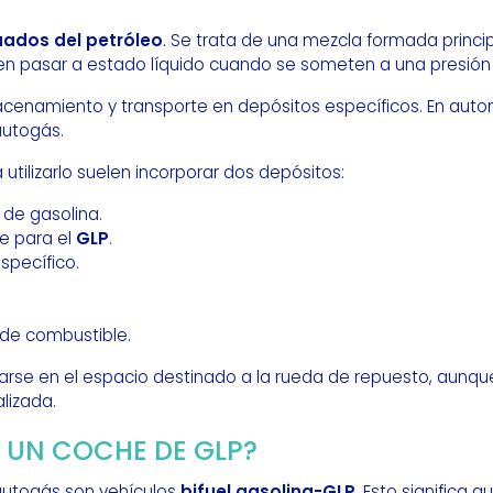
uados del petróleo
. Se trata de una mezcla formada princ
n pasar a estado líquido cuando se someten a una presión 
macenamiento y transporte en depósitos específicos. En auto
autogás.
utilizarlo suelen incorporar dos depósitos:
de gasolina.
e para el
GLP
.
specífico.
 de combustible.
alarse en el espacio destinado a la rueda de repuesto, aunq
lizada.
UN COCHE DE GLP?
autogás son vehículos
bifuel gasolina-GLP
. Esto significa 