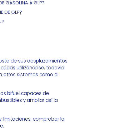
DE GASOLINA A GLP?
E DE GLP?
N?
E DE GLP?
coste de sus desplazamientos
cadas utilizándose, todavía
 a otros sistemas como el
os bifuel capaces de
ustibles y ampliar así la
 limitaciones, comprobar la
e.