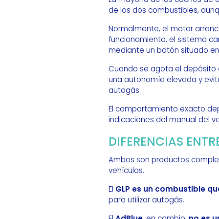
de los dos combustibles, aun
Normalmente, el motor arranc
funcionamiento, el sistema 
mediante un botón situado en 
Cuando se agota el depósito d
una autonomía elevada y evit
autogás.
El comportamiento exacto depe
indicaciones del manual del ve
DIFERENCIAS ENTR
Ambos son productos completa
vehículos.
El
GLP es un combustible qu
para utilizar autogás.
El
AdBlue
, en cambio,
no es u