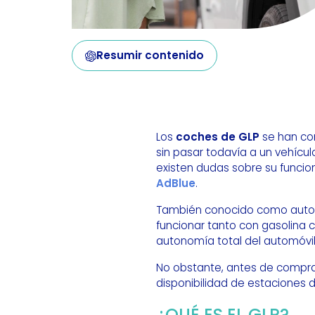
Resumir contenido
Los
coches de GLP
se han con
sin pasar todavía a un vehícu
existen dudas sobre su funcio
AdBlue
.
También conocido como autogá
funcionar tanto con gasolina 
autonomía total del automóvil
No obstante, antes de comprar
disponibilidad de estaciones d
¿QUÉ ES EL GLP?