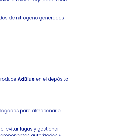
xidos de nitrógeno generadas
ntroduce
AdBlue
en el depósito
ologados para almacenar el
, evitar fugas y gestionar
 componentes autorizados y