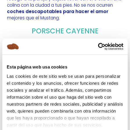
colina con la ciudad a tus pies. No se nos ocurren
coches descapotables para hacer el amor
mejores que el Mustang.
PORSCHE CAYENNE
Esta página web usa cookies
Las cookies de este sitio web se usan para personalizar
el contenido y los anuncios, ofrecer funciones de redes
sociales y analizar el tráfico. Además, compartimos
información sobre el uso que haga del sitio web con
nuestros partners de redes sociales, publicidad y análisis
Porsche Cayenne
web, quienes pueden combinarla con otra información
que les haya proporcionado o que hayan recopilado a
Si lo que quieres es mantener relaciones en un coche
partir del uso que haya hecho de sus servicios.
elegante, amplio e imponente, esta es tu elección.