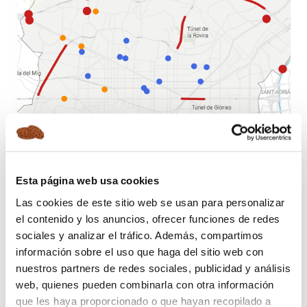
Fuente: El Periódico
Esta página web usa cookies
CÓMO FUNCIONAN LOS RADARES
Las cookies de este sitio web se usan para personalizar
FIJOS
el contenido y los anuncios, ofrecer funciones de redes
sociales y analizar el tráfico. Además, compartimos
Los radares fijos suelen estar ubicados
a un lado de
información sobre el uso que haga del sitio web con
la carretera en una cabina
, aunque también
nuestros partners de redes sociales, publicidad y análisis
podemos encontrarlos situados en postes. Estos
web, quienes pueden combinarla con otra información
radares
deben estar siempre señalizados
por ley.
que les haya proporcionado o que hayan recopilado a