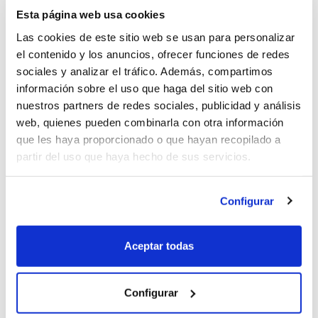
COMPRAR UN DODGE
Esta página web usa cookies
CHALLENGER AMERICANO
Las cookies de este sitio web se usan para personalizar
el contenido y los anuncios, ofrecer funciones de redes
En
Cochesusa.com
tienen varios
Dodge
sociales y analizar el tráfico. Además, compartimos
Challenger
esperándote, con entrega inmediata y
información sobre el uso que haga del sitio web con
precios muy competitivos.
nuestros partners de redes sociales, publicidad y análisis
El Challenger suele ser un coche de gasolina
web, quienes pueden combinarla con otra información
automático, con elevalunas eléctricos y un consumo
que les haya proporcionado o que hayan recopilado a
bastante eficiente.
partir del uso que haya hecho de sus servicios.
Este
coche americano está homologado
perfectamente
, con toda la documentación en
Configurar
regla para poder disfrutarlo en el acto.
Si te mueres de ganas por conducirlo y necesitas un
Aceptar todas
seguro rápidamente, puedes hacer uso de
un
seguro temporal para tu coche
.
El
Dodge Challenger tiene más de 40 años de
Configurar
historia
, en los cuales se ha convertido en todo un