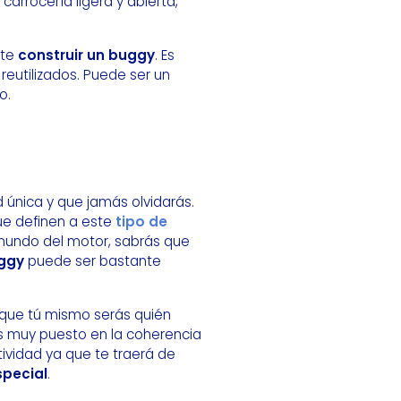
carrocería ligera y abierta,
rte
construir un buggy
. Es
reutilizados. Puede ser un
o.
 única y que jamás olvidarás.
ue definen a este
tipo de
l mundo del motor, sabrás que
uggy
puede ser bastante
 que tú mismo serás quién
ás muy puesto en la coherencia
ividad ya que te traerá de
special
.