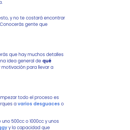
a.
to, y no te costará encontrar
. Conocerás gente que
erás que hay muchos detalles
una idea general de
qué
y motivación para llevar a
empezar todo el proceso es
erques a
varios desguaces
o
 uno 500cc o 1000cc y unos
ggy
y la capacidad que