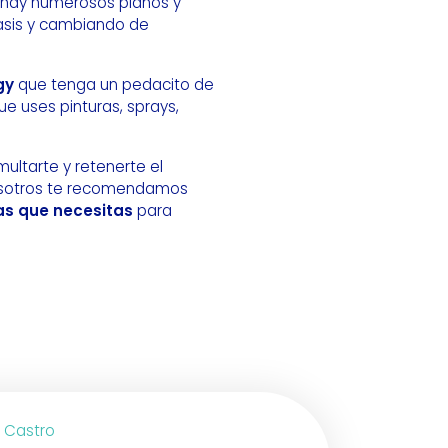
t hay numerosos planos y
asis y cambiando de
gy
que tenga un pedacito de
e uses pinturas, sprays,
 multarte y retenerte el
 nosotros te recomendamos
as que necesitas
para
z Castro