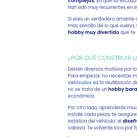
complejos
, ya que su escasa 
han sido muy recurrentes en 
Si eres un verdadero amante d
más sencillo de lo que suena, 
hobby muy divertido
que te 
¿POR QUÉ CONSTRUIR 
Existen diversos motivos por l
Para empezar, no necesitas mu
vehículos
es la reutilización
no se trata de un
hobby bar
económica.
Por otro lado, aprenderás mu
instale cada pieza, te asegur
estética del vehículo: el
diseñ
cabeza. Te volverás loco por 