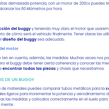
esitas demasiada potencia, con un motor de 200cv puedes ti
lcanzar los 60 kilómetros por hora.
cción del buggy
y teniendo muy claro el motor que usarem
 de cómo será el vehículo finalmente. Tener claras las uti
el
diseño del buggy
sea adecuado.
del motor
to ten en cuenta, además, las medidas. Muchas veces nos p
, pero el buggy debe tener cierta coherencia y conocer las m
ra
encontrar todas las piezas
y chasis que necesitamos.
IS DE UN BUGGY
nda de materiales puedes comparar tubos metálicos para la
c
es ligeros para incrementar la potencia y aerodinamismo de
ras las medidas y colócalos correctamente en el suelo para 
u mente.