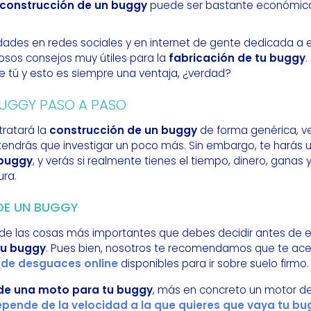
construcción de un buggy
puede ser bastante económic
es en redes sociales y en internet de gente dedicada a es
sos consejos muy útiles para la
fabricación de tu buggy
 tú y esto es siempre una ventaja, ¿verdad?
UGGY PASO A PASO
tratará la
construcción de un buggy
de forma genérica, v
tendrás que investigar un poco más. Sin embargo, te harás 
 buggy
, y verás si realmente tienes el tiempo, dinero, ganas 
ra.
DE UN BUGGY
 de las cosas más importantes que debes decidir antes de 
tu buggy
. Pues bien, nosotros te recomendamos que te ac
 de desguaces online
disponibles para ir sobre suelo firmo.
de una moto para tu buggy
, más en concreto un motor de
pende de la velocidad a la que quieres que vaya tu bu