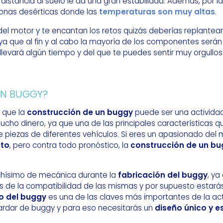
distancia al suelo le da una gran estabilidad. Además, por la 
zonas desérticas donde las
temperaturas son muy altas
.
el motor y te encantan los retos quizás deberías replantea
ya que al fin y al cabo la mayoría de los componentes serán 
llevará algún tiempo y del que te puedes sentir muy orgullos
UN BUGGY?
o que la
construcción de un buggy
puede ser una actividad
cho dinero, ya que una de las principales características q
 de piezas de diferentes vehículos. Si eres un apasionado de
ato
, pero contra todo pronóstico, la
construcción de un b
chísimo de mecánica durante la
fabricación del buggy
, ya
es de la compatibilidad de las mismas y por supuesto estar
o del buggy
es una de las claves más importantes de la act
fardar de buggy y para eso necesitarás un
diseño único y e