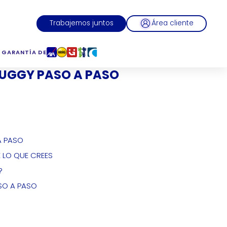
Trabajemos juntos
Área cliente
 GARANTÍA DE
UGGY PASO A PASO
A PASO
 LO QUE CREES
?
SO A PASO