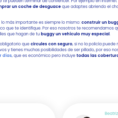
e te pueden terminar de convencer. Por ejemplo en Interne
prar un coche de desguace
que adaptes abriendo el ch
ro lo más importante es siempre lo mismo:
construir un bug
nico que te identifique. Por eso nosotros te recomendamos qu
lles que hagan de tu
buggy un vehículo muy especial
.
 obligatorio que
circules con seguro
, si no la policía puede
tivos y tienes muchas posibilidades de ser pillado, por eso
r días
, que es económico pero incluye
todas las cobertur
Beatri